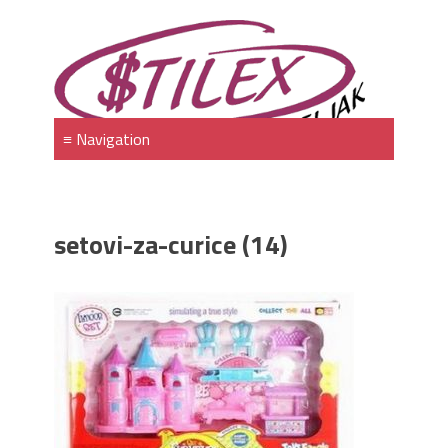
setovi-za-curice (14)