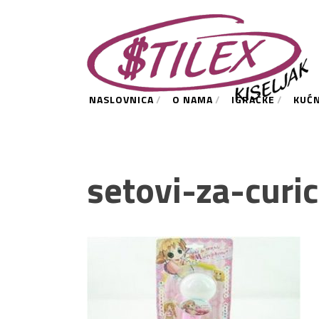
NASLOVNICA
O NAMA
IGRAČKE
KUĆ
setovi-za-curic