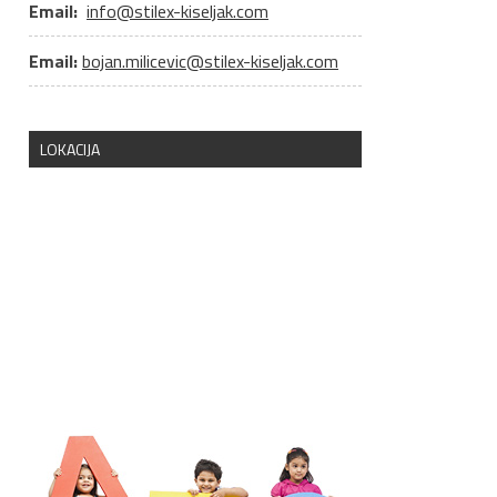
Email:
info@stilex-kiseljak.com
Email:
bojan.milicevic@stilex-kiseljak.com
LOKACIJA