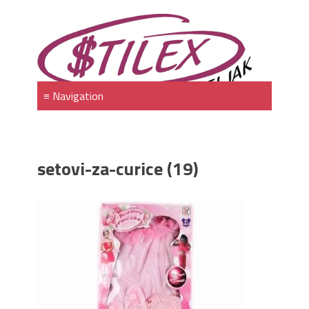
setovi-za-curice (19)