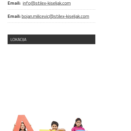
Email:
info@stilex-kiseljak.com
Email:
bojan.milicevic@stilex-kiseljak.com
LOKACIJA