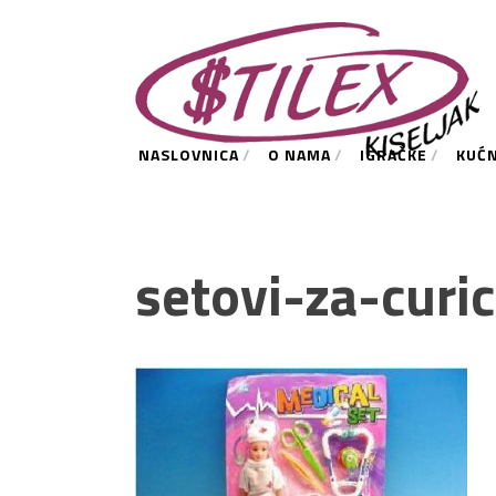
NASLOVNICA
O NAMA
IGRAČKE
KUĆ
setovi-za-curic